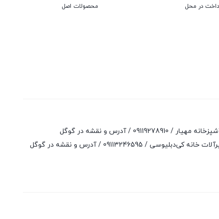
داخت در محل
محصولات اصل
آشپزخانه مهیار /
09119278910
/
آدرس و نقشه در گوگل
لات خانه کی‌دبلیوسی /
09113246595
/
آدرس و نقشه در گوگل