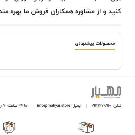
کنید و از مشاوره همکاران فروش ما بهره مند
محصولات پیشنهادی
تلفن
09119278910
ایمیل
info@mahyar.store
ما 24 ساعته 7 روز هفته پاسخگوی شما هستیم.