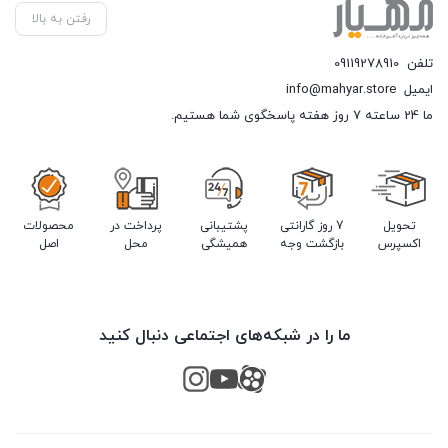
رفتن به بالا
تلفن
09119278910
ایمیل
info@mahyar.store
ما 24 ساعته 7 روز هفته پاسخگوی شما هستیم.
تحویل
7 روز گارانتی
پشتیبانی
پرداخت در
محصولات
اکسپرس
بازگشت وجه
همیشگی
محل
اصل
ما را در شبکه‌های اجتماعی دنبال کنید