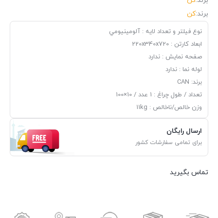
برند:
کن
برند:
کن
نوع فیلتر و تعداد لایه : آلومينيومي
ابعاد کارتن : 220x340x720
صفحه نمایش : ندارد
لوله نما : ندارد
برند: CAN
تعداد / طول چراغ : 1 عدد / 10×100
وزن خالص/ناخالص : 11kg
ارسال رایگان
برای تمامی سفارشات کشور
تماس بگیرید