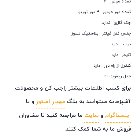
تعداد موتور : ۲
تعداد دور موتور : ۴ دور توربو
جک گازی : ندارد
جنس قفل فیلتر : پلاستیک نسوز
درب : ندارد
تایمر : دارد
کنترل از راه دور : دارد
مدل ریموت : ir
برای کسب اطلاعات بیشتر راجب کن و محصولات
آشپزخانه میتوانید به بلاگ
مهیار استور
و یا
اینستاگرام
و
سایت
ما مراجعه کنید تا مشاوران
فروش ما به شما کمک کنند.