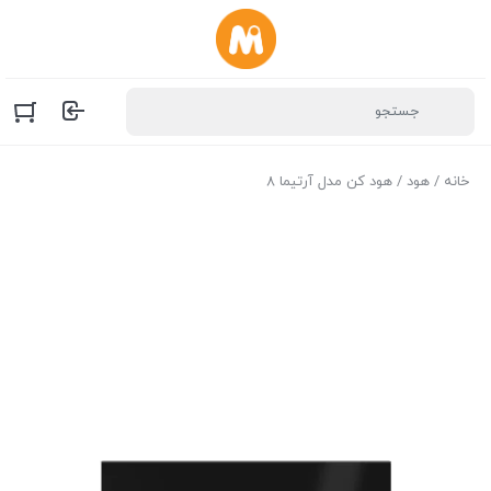
خانه
/
هود
/ هود کن مدل آرتیما ۸