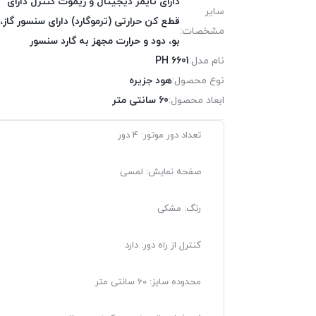
دارای تایمر دیجیتال و ریموت کنترل دارای
سایر
قطع کن حرارتی (ترموگارد) دارای سنسور گاز،
مشخصات:
بو، دود و حرارت مجهز به گارد سنسور
نام مدل:
PH 6601
نوع محصول:
هود جزیره
ابعاد محصول:
60 سانتی متر
تعداد دور موتور: 4 دور
صفحه نمایش: لمسی
رنگ: مشکی
کنترل از راه دور: دارد
محدوده سایز: 60 سانتی متر