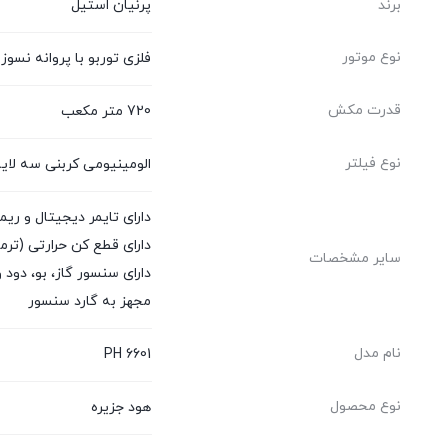
برند
پرنیان استیل
نوع موتور
فلزی توربو با پروانه نسوز
قدرت مکش
720 متر مکعب
نوع فیلتر
الومینیومی کربنی سه لای
دارای تایمر دیجیتال و ری
دارای قطع کن حرارتی (ترمو
سایر مشخصات
دارای سنسور گاز، بو، دود 
مجهز به گارد سنسور
نام مدل
PH 6601
نوع محصول
هود جزیره