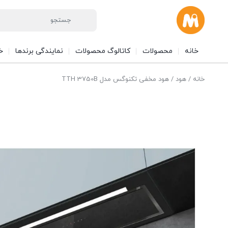
خانه
محصولات
کاتالوگ محصولات
نمایندگی برندها
خ
خانه
/
هود
/ هود مخفی تکنوگس مدل TTH 3750B