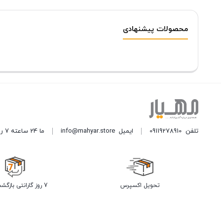
محصولات پیشنهادی
تلفن
09119278910
ایمیل
info@mahyar.store
ما 24 ساعته 7 روز هفته پاسخگوی شما هستیم.
تحویل اکسپرس
7 روز گارانتی بازگشت وجه