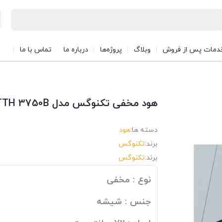
دمات پس از فروش
وبلاگ
پروژه‌ها
درباره ما
تماس با ما
هود مخفی تکنوگس مدل TTH 3750B
دسته ها:
هود
برند:
تکنوگس
برند:
تکنوگس
نوع : مخفی
جنس : شیشه