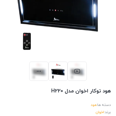
هود توکار اخوان مدل H220
دسته ها:
هود
برند:
اخوان