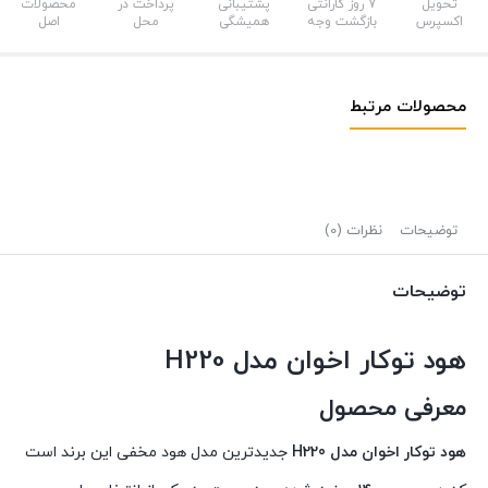
تحویل
7 روز گارانتی
پشتیبانی
پرداخت در
محصولات
اکسپرس
بازگشت وجه
همیشگی
محل
اصل
محصولات مرتبط
توضیحات
نظرات (0)
توضیحات
هود توکار اخوان مدل H220
معرفی محصول
هود توکار اخوان مدل H220
جدیدترین مدل هود مخفی این برند است