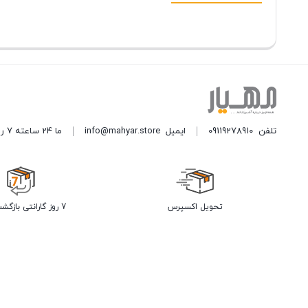
تلفن
09119278910
ایمیل
info@mahyar.store
ما 24 ساعته 7 روز هفته پاسخگوی شما هستیم.
تحویل اکسپرس
7 روز گارانتی بازگشت وجه