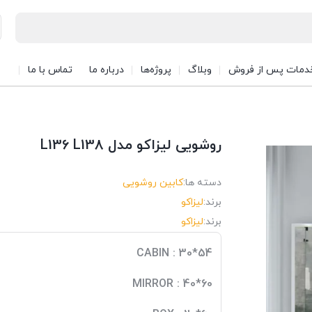
دمات پس از فروش
وبلاگ
پروژه‌ها
درباره ما
تماس با ما
روشویی لیزاکو مدل L136 L138
دسته ها:
کابین روشویی
برند:
لیزاکو
برند:
لیزاکو
CABIN : 30*54
MIRROR : 40*60