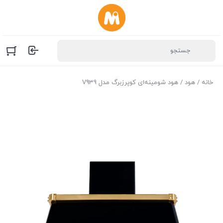
خانه
/
هود
/ هود شومینه‌ای کوپرزبرگ مدل V939