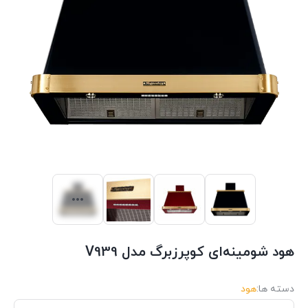
هود شومینه‌ای کوپرزبرگ مدل V939
دسته ها:
هود