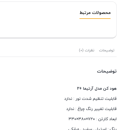
محصولات مرتبط
توضیحات
نظرات (0)
توضیحات
هود کن مدل آرتیما +۲
قابلیت تنظیم شدت نور :
ندارد
قابلیت تغییر رنگ چراغ :
ندارد
ابعاد کارتن :
۷۲۰×۳۸۰×۳۳۰
رنگ :
استیل
,
سفید
,
مشکی