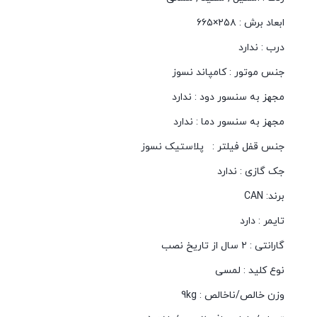
ابعاد برش :
۲۵۸×۶۶۵
درب :
ندارد
جنس موتور :
کامپاند نسوز
مجهز به سنسور دود :
ندارد
مجهز به سنسور دما :
ندارد
جنس قفل فیلتر :
پلاستیک نسوز
جک گازی :
ندارد
برند: CAN
تایمر :
دارد
گارانتی :
۲ سال از تاریخ نصب
نوع کلید :
لمسی
وزن خالص/ناخالص :
9kg