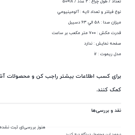
تعداد / طول چراغ :
۲ عدد / ۱۸×۵۰
نوع فیلتر و تعداد لایه :
آلومينيومي
میزان صدا :
٥٨ الي ٦٣ دسيبل
قدرت مکش :
۷۰۰ متر مکعب بر ساعت
صفحه نمایش :
ندارد
مدل ریموت :
ir
برای کسب اطلاعات بیشتر راجب کن و محصولات آشپز
کمک کنند.
نقد و بررسی‌ها
هنوز بررسی‌ای ثبت نشده
درمورد این محصول دیدگاه درج کنید.