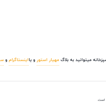
خانه میتوانید به بلاگ
مهیار استور
و یا
اینستاگرام
و
سا
 است.