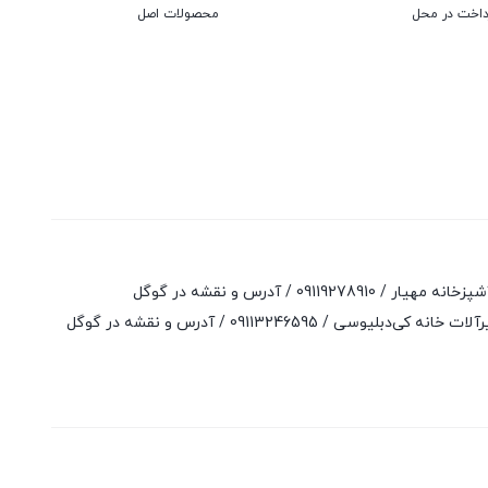
داخت در محل
محصولات اصل
آشپزخانه مهیار /
09119278910
/
آدرس و نقشه در گوگل
لات خانه کی‌دبلیوسی /
09113246595
/
آدرس و نقشه در گوگل