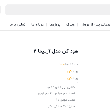
دمات پس از فروش
وبلاگ
پروژه‌ها
درباره ما
تماس با ما
هود کن مدل آرتیما ۲
دسته ها:
هود
برند:
کن
برند:
کن
کنترل از راه دور :
دارد
تعداد دور موتور :
4 دور توربو
تعداد موتور :
1
سایز :
70 سانتی متر