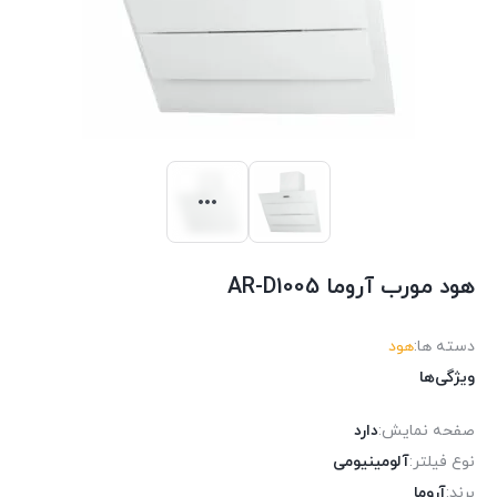
هود مورب آروما AR-D1005
دسته ها:
هود
ویژگی‌ها
صفحه نمایش:
دارد
نوع فیلتر:
آلومینیومی
برند:
آروما