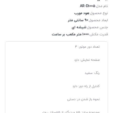
نام مدل:
AR-D1005
نوع محصول:
هود مورب
ابعاد محصول:
90 سانتی متر
جنس محصول:
شیشه ای
قدرت مکش:
1000 متر مکعب بر ساعت
تعداد دور موتور: 4
صفحه نمایش: دارد
رنگ: سفید
کنترل از راه دور: دارد
نحوه باز شدن در: دستی
محدوده سایز: 85 و بزرگتر از 85سانتي متر