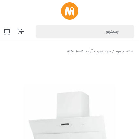
خانه
/
هود
/ هود مورب آروما AR-D1005