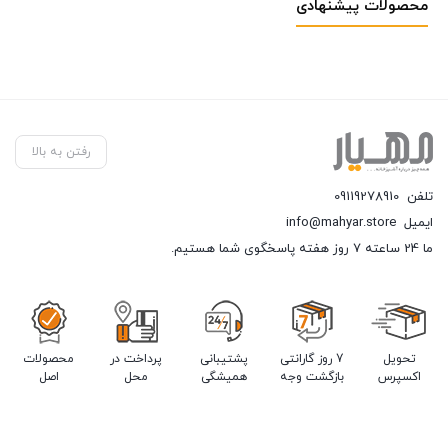
محصولات پیشنهادی
رفتن به بالا
تلفن
09119278910
ایمیل
info@mahyar.store
ما 24 ساعته 7 روز هفته پاسخگوی شما هستیم.
تحویل
7 روز گارانتی
پشتیبانی
پرداخت در
محصولات
اکسپرس
بازگشت وجه
همیشگی
محل
اصل