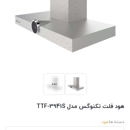
هود فلت تکنوگس مدل TTF-3941S
دسته ها:
هود