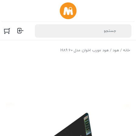
خانه
/
هود
/ هود مورب اخوان مدل H89 60