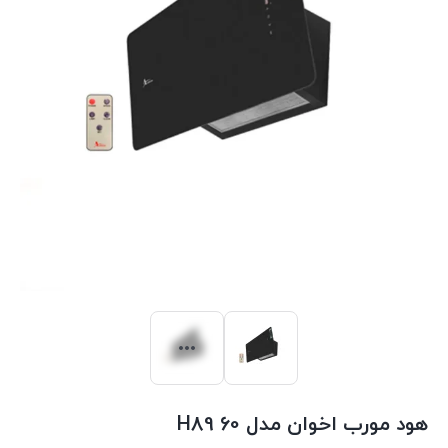
هود مورب اخوان مدل H89 60