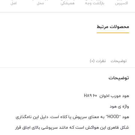
اکسپرس
بازگشت وجه
همیشگی
محل
اصل
محصولات مرتبط
توضیحات
نظرات (0)
توضیحات
هود مورب اخوان H89 60
واژه ی هود
هود “HOOD” به معنای سرپوش یا کلاه است. دلیل این نامگذاری
شکل ظاهری این هواکش است که مانند سرپوشی بالای اجاق قرار