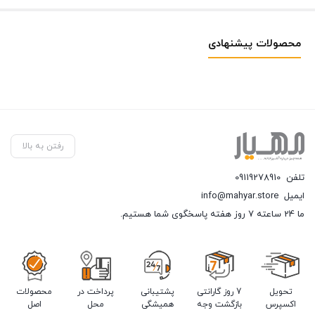
محصولات پیشنهادی
رفتن به بالا
تلفن
09119278910
ایمیل
info@mahyar.store
ما 24 ساعته 7 روز هفته پاسخگوی شما هستیم.
تحویل
7 روز گارانتی
پشتیبانی
پرداخت در
محصولات
اکسپرس
بازگشت وجه
همیشگی
محل
اصل