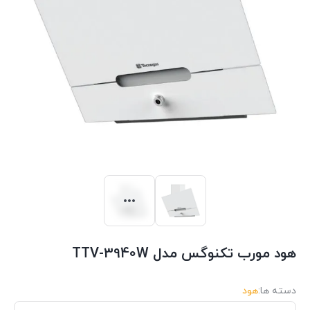
هود مورب تکنوگس مدل TTV-3940W
دسته ها:
هود