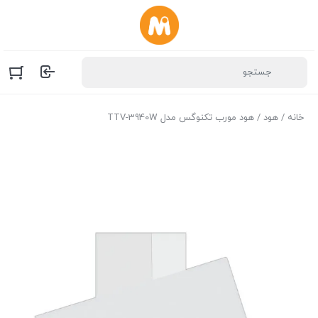
خانه
/
هود
/ هود مورب تکنوگس مدل TTV-3940W