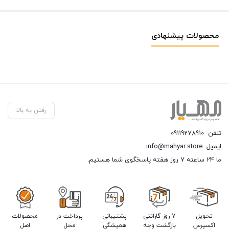
محصولات پیشنهادی
رفتن به بالا
تلفن
09119278910
ایمیل
info@mahyar.store
ما 24 ساعته 7 روز هفته پاسخگوی شما هستیم.
تحویل
7 روز گارانتی
پشتیبانی
پرداخت در
محصولات
اکسپرس
بازگشت وجه
همیشگی
محل
اصل