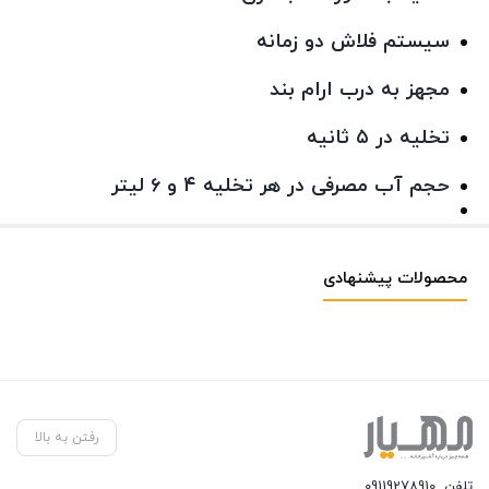
سیستم فلاش دو زمانه
مجهز به درب ارام بند
تخلیه در ۵ ثانیه
حجم آب مصرفی در هر تخلیه ۴ و ۶ لیتر
محصولات پیشنهادی
رفتن به بالا
تلفن
09119278910