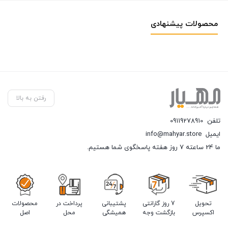
محصولات پیشنهادی
رفتن به بالا
تلفن
09119278910
ایمیل
info@mahyar.store
ما 24 ساعته 7 روز هفته پاسخگوی شما هستیم.
تحویل
7 روز گارانتی
پشتیبانی
پرداخت در
محصولات
اکسپرس
بازگشت وجه
همیشگی
محل
اصل