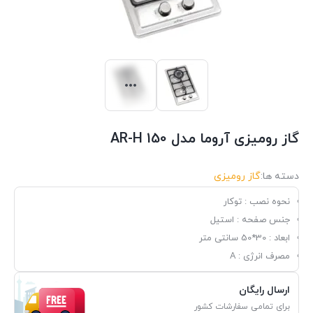
گاز رومیزی آروما مدل AR-H 150
دسته ها:
گاز رومیزی
نحوه نصب : توکار
جنس صفحه : استیل
ابعاد : 30*50 سانتی متر
مصرف انرژی : A
ارسال رایگان
برای تمامی سفارشات کشور