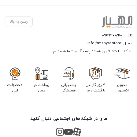
رفتن به بالا
تلفن
09119278910
ایمیل
info@mahyar.store
ما 24 ساعته 7 روز هفته پاسخگوی شما هستیم.
تحویل
7 روز گارانتی
پشتیبانی
پرداخت در
محصولات
اکسپرس
بازگشت وجه
همیشگی
محل
اصل
ما را در شبکه‌های اجتماعی دنبال کنید