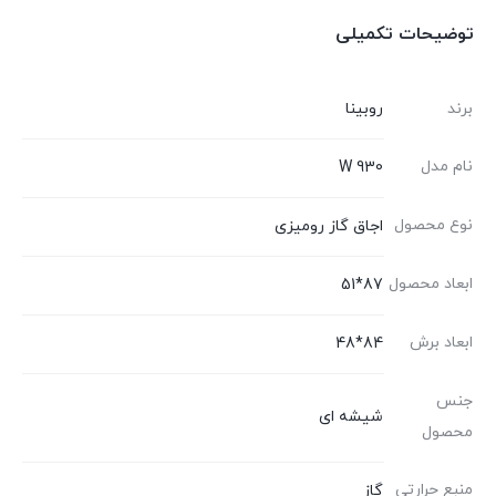
توضیحات تکمیلی
برند
روبینا
نام مدل
930 W
نوع محصول
اجاق گاز رومیزی
ابعاد محصول
87*51
ابعاد برش
84*48
جنس
شیشه ای
محصول
منبع حرارتی
گاز