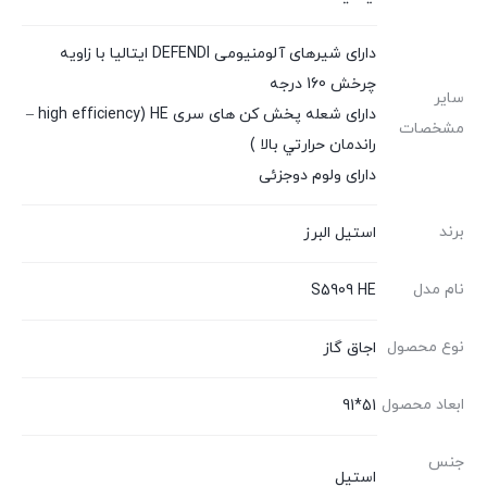
دارای شیرهای آلومنیومی DEFENDI ایتالیا با زاويه
چرخش 160 درجه
سایر
دارای شعله پخش کن های سری high efficiency) HE –
مشخصات
راندمان حرارتي بالا )
دارای ولوم دوجزئی
برند
استیل البرز
نام مدل
S5909 HE
نوع محصول
اجاق گاز
ابعاد محصول
51*91
جنس
استیل