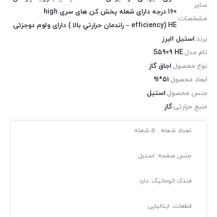
سایر
160 درجه دارای شعله پخش کن های سری high
مشخصات:
efficiency) HE – راندمان حرارتي بالا ) دارای ولوم دوجزئی
برند:
استیل البرز
نام مدل:
S5909 HE
نوع محصول:
اجاق گاز
ابعاد محصول:
51*91
جنس محصول:
استیل
منبع حرارتی:
گاز
تعداد شعله : 5 شعله
جنس صفحه: استیل
فندک اتوماتیک: دارد
قطعات: ایتالیایی