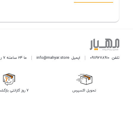
تلفن
09119278910
ایمیل
info@mahyar.store
ما 24 ساعته 7 روز هفته پاسخگوی شما هستیم.
تحویل اکسپرس
7 روز گارانتی بازگشت وجه