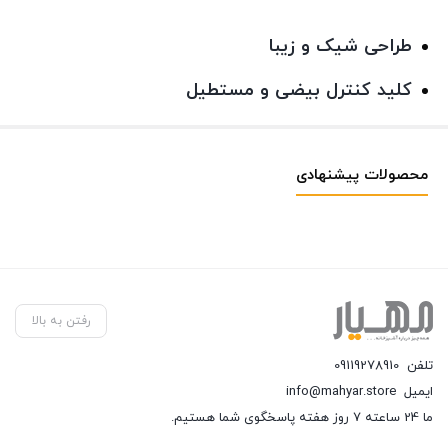
طراحی شیک و زیبا
کلید کنترل بیضی و مستطیل
محصولات پیشنهادی
رفتن به بالا
تلفن
09119278910
ایمیل
info@mahyar.store
ما 24 ساعته 7 روز هفته پاسخگوی شما هستیم.