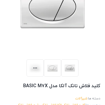
کلید فلاش تانک آلکا مدل BASIC M7X
دسته ها:
شیرآلات