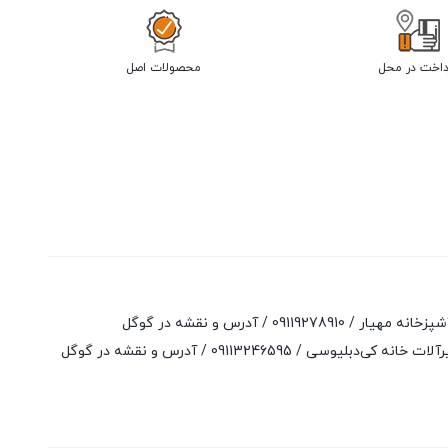
داخت در محل
محصولات اصل
آشپزخانه مهیار /
09119278910
/
آدرس و نقشه در گوگل
لات خانه کی‌دبلیوسی /
09113246595
/
آدرس و نقشه در گوگل