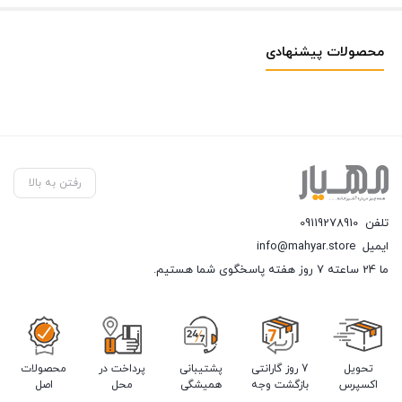
محصولات پیشنهادی
رفتن به بالا
تلفن
09119278910
ایمیل
info@mahyar.store
ما 24 ساعته 7 روز هفته پاسخگوی شما هستیم.
تحویل
7 روز گارانتی
پشتیبانی
پرداخت در
محصولات
اکسپرس
بازگشت وجه
همیشگی
محل
اصل