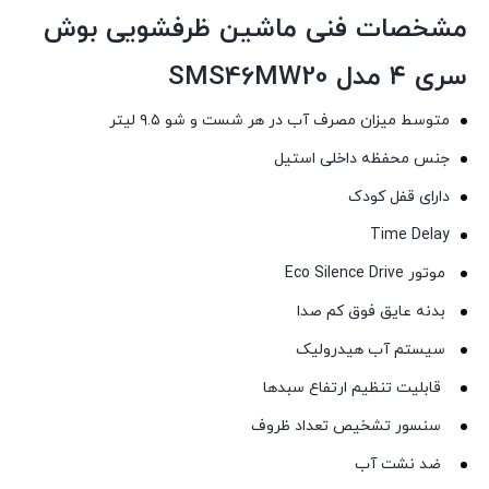
مشخصات فنی ماشین ظرفشویی بوش
سری ۴ مدل SMS46MW20
متوسط ميزان مصرف آب در هر شست و شو ۹.۵ لیتر
جنس محفظه داخلی استیل
دارای قفل کودک
Time Delay
موتور Eco Silence Drive
بدنه عایق فوق کم صدا
سیستم آب هیدرولیک
قابلیت تنظیم ارتفاع سبدها
سنسور تشخیص تعداد ظروف
ضد نشت آب