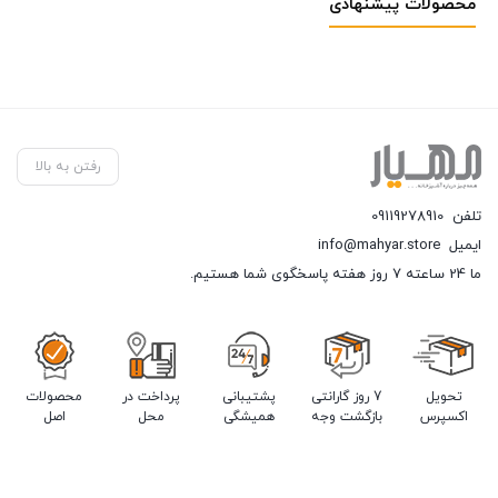
محصولات پیشنهادی
رفتن به بالا
تلفن
09119278910
ایمیل
info@mahyar.store
ما 24 ساعته 7 روز هفته پاسخگوی شما هستیم.
تحویل
7 روز گارانتی
پشتیبانی
پرداخت در
محصولات
اکسپرس
بازگشت وجه
همیشگی
محل
اصل