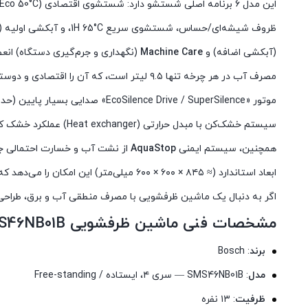
ظروف شیشه‌ای/حساس، شستشوی سریع 1H 65°C، و آبکشی اولیه (Prewash). علاوه بر این، امکاناتی مانند
(آبکشی اضافه) و
Machine Care
(نگهداری و جرم‌گیری دستگاه) انع
مصرف آب در هر چرخه تنها ۹.۵ لیتر است، که آن را اقتصادی و دوستدار محیط زیست می‌کند.
موتور «EcoSilence Drive / SuperSilence» صدایی بسیار پایین (حدود ۴۴ dB) دارد ، مناسب برای استفاده در آپارتمان یا آشپزخانه‌هایی که به سکوت اهمیت می‌دهند.
سیستم خشک‌کن با مبدل حرارتی (Heat exchanger) عملکرد خشک کردن ظروف را بهبود می‌بخشد.
همچنین، سیستم ایمنی
AquaStop
از نشت آب و خسارت احتمالی جل
ابعاد استاندارد (≈ ۸۴۵ × ۶۰۰ × ۶۰۰ میلی‌متر) این امکان را می‌دهد که به‌راحتی در آشپزخانه‌هایی با فضای معمولی نصب شود.
اگر به دنبال یک ماشین ظرفشویی با مصرف منطقی آب و برق، طراحی کاربرپسند و امکانات کا
مشخصات فنی ماشین ظرفشویی SMS46NB01B
برند
: Bosch
مدل
: SMS46NB01B — سری ۴، ایستاده / Free-standing
ظرفیت
: ۱۳ نفره