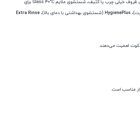
این مدل ۶ برنامه اصلی شستشو دارد: شستشوی اقتصادی (Eco 50°C)، شستشوی خودکار (Auto 45-65°C)، شستشوی قوی (Intensive 70°C) برای ظروف خیلی چرب یا کثیف، شستشوی ملایم Glass 40°C برای
ت)،
HygienePlus
(شستشوی بهداشتی با دمای بالا)،
Extra Rinse