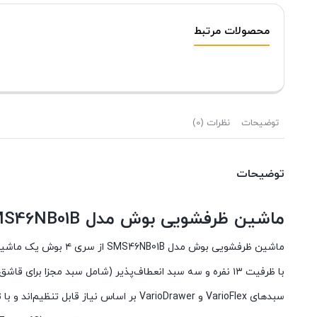
محصولات مرتبط
توضیحات
نظرات (0)
توضیحات
ماشین ظرفشویی بوش مدل SMS46NB01B
ماشین ظرفشویی بوش مدل SMS46NB01B از سری ۴ بوش یک ماشین ظرفشویی مبله و ایستاده است که ترکیبی از کارآیی، دوام و طراحی مدرن را برای آشپزخانه‌ی شما فراهم می‌کند.
با ظرفیت ۱۳ نفره و سه سبد انعطاف‌پذیر (شامل سبد مجزا برای قاشق و چنگال) به شما امکان می‌دهد ظروف مختلف ، از لیوان و قاشق‌چنگال گرفته تا قابلمه و بشقاب بزرگ ، را مرتب و بهینه بچینید.
سبدهای VarioFlex و VarioDrawer بر اساس نیاز قابل تنظیم‌اند و با تنظیم ارتفاع سبد بالایی می‌توانید ظروف بزرگ‌تر را بدون مشکل جای دهید.