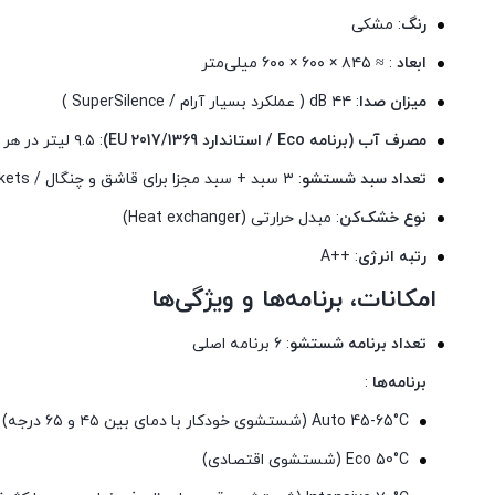
رنگ
: مشکی
ابعاد
: ≈ ۸۴۵ × ۶۰۰ × ۶۰۰ میلی‌متر
میزان صدا
: ۴۴ dB ( عملکرد بسیار آرام / SuperSilence )
مصرف آب (برنامه Eco / استاندارد EU 2017/1369)
: ۹.۵ لیتر در هر چرخه شستشو
تعداد سبد شستشو
: ۳ سبد + سبد مجزا برای قاشق و چنگال / VarioDrawer / VarioFlex baskets
نوع خشک‌کن
: مبدل حرارتی (Heat exchanger)
رتبه انرژی
: ++A
امکانات، برنامه‌ها و ویژگی‌ها
تعداد برنامه شستشو
: ۶ برنامه اصلی
برنامه‌ها
:
Auto 45-65°C (شستشوی خودکار با دمای بین ۴۵ و ۶۵ درجه)
Eco 50°C (شستشوی اقتصادی)