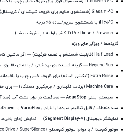
Intensive 70°C (شستشوی قوی برای ظروف خیلی چرب یا کثیف)
Glass 40°C (شستشوی ملایم برای ظروف شیشه‌ای / کریستال)
1H 65°C یا شستشوی سریع/ساده ۶۵ درجه
Pre-Rinse / Prewash (آبکشی اولیه / پیش‌شستشو)
گزینه‌ها / ویژگی‌های ویژه
:
Half Load (قابلیت شستشو با نصف ظرفیت) — اگر ماشین کامل پر نیست، می‌توان با نصف ظرفیت روشن کرد.
HygienePlus — گزینه شستشوی بهداشتی / با دمای بالا برای ضدعفونی بیشتر ظروف.
Extra Rinse (آبکشی اضافه) برای ظروف خیلی چرب یا باقیمانده زیاد.
Machine Care (برنامه نگهداری / جرم‌گیری دستگاه) — برای حفظ تمیزی داخلی و عملکرد بهینه.
سیستم ایمنی
AquaStop
— محافظت در برابر نشت آب (ضد آب‎‌زدگ
سبد منعطف / قابل تنظیم
: سبدها با طراحی
VarioFlex
و
oDrawer
نمایشگر دیجیتال (۷-Segment Display)
— نمایش زمان باقی‌ماند
موتور کم‌صدا / با دوام
: موتور کم‌صدای «EcoSilence Drive / SuperSilence» — برای عملیات آرام و عمر طولانی.