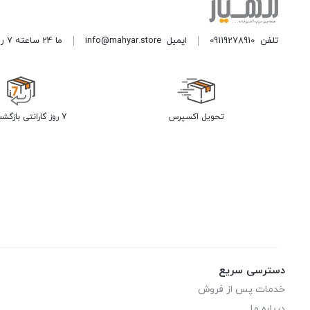
تلفن
09119278910
ایمیل
info@mahyar.store
ما 24 ساعته 7 روز هفته پاسخگوی شما هستیم.
تحویل اکسپرس
7 روز گارانتی بازگشت وجه
دسترسی سریع
خدمات پس از فروش
درباره ما