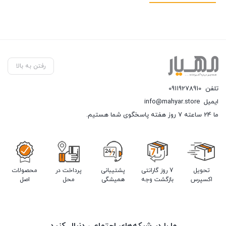
رفتن به بالا
تلفن
09119278910
ایمیل
info@mahyar.store
ما 24 ساعته 7 روز هفته پاسخگوی شما هستیم.
تحویل
7 روز گارانتی
پشتیبانی
پرداخت در
محصولات
اکسپرس
بازگشت وجه
همیشگی
محل
اصل