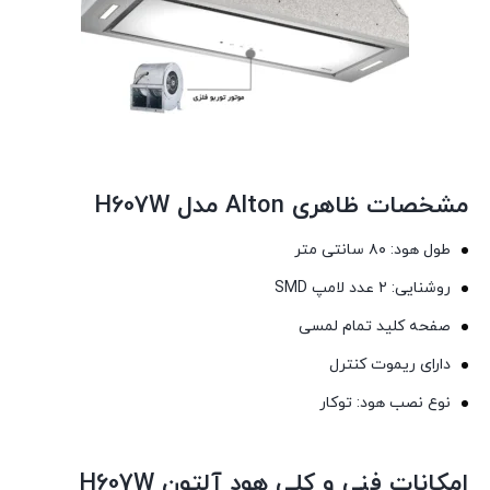
مشخصات ظاهری Alton مدل H607W
طول هود: ۸۰ سانتی متر
روشنایی: ۲ عدد لامپ SMD
صفحه کلید تمام لمسی
دارای ریموت کنترل
نوع نصب هود: توکار
امکانات فنی و کلی هود آلتون H607W