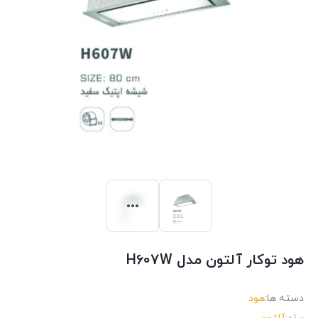
هود توکار آلتون مدل H607W
دسته ها:
هود