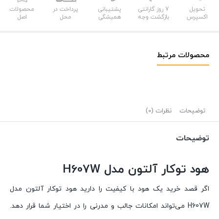
تحویل
7 روز گارانتی
پشتیبانی
پرداخت در
محصولات
اکسپرس
بازگشت وجه
همیشگی
محل
اصل
محصولات مرتبط
توضیحات
نظرات (0)
توضیحات
هود توکار آلتون مدل H607W
اگر قصد خرید یک هود با کیفیت را دارید هود توکار آلتون مدل
H607W می‌تواند امکانات جالب و مدرنی را در اختیار شما قرار دهد.