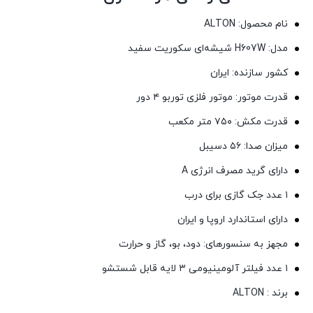
نام محصول: ALTON
مدل: H607W شیشه‌ای سکوریت سفید
کشور سازنده: ایران
قدرت موتور: موتور فلزی توربو ۴ دور
قدرت مکش: ۷۵۰ متر مکعب
میزان صدا: ۵۶ دسیبل
دارای گرید مصرف انرژی A
۱ عدد جک گازی برای درب
دارای استاندارد اروپا و ایران
مجهز به سنسورهای: دود، بو، گاز و حرارت
۱ عدد فیلتر آلومینیومی ۳ لایه قابل شستشو
برند : ALTON