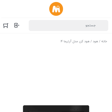
خانه
/
هود
/ هود کن مدل آرتیما ۴