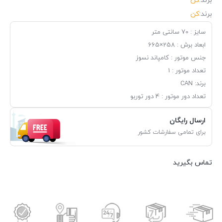
برند:
کن
برند:
کن
سایز : 70 سانتی متر
ابعاد برش : 258×665
جنس موتور : کامپاند نسوز
تعداد موتور : 1
برند: CAN
تعداد دور موتور : 4 دور توربو
ارسال رایگان
برای تمامی سفارشات کشور
تماس بگیرید