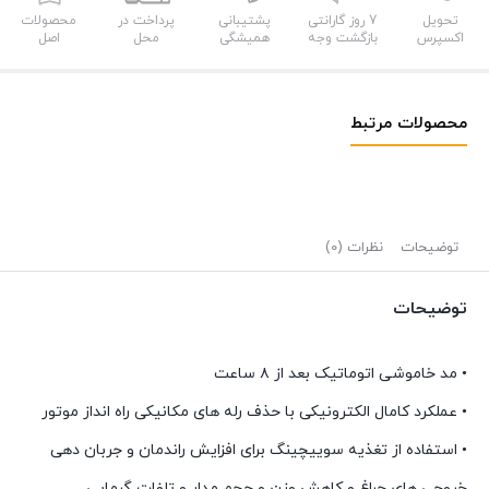
تحویل
7 روز گارانتی
پشتیبانی
پرداخت در
محصولات
اکسپرس
بازگشت وجه
همیشگی
محل
اصل
محصولات مرتبط
توضیحات
نظرات (0)
توضیحات
• مد خاموشی اتوماتیک بعد از ۸ ساعت
• عملکرد کامال الکترونیکی با حذف رله های مکانیکی راه انداز موتور
• استفاده از تغذیه سوییچینگ برای افزایش راندمان و جربان دهی
خروجی های چراغ و کاهش وزن و حجم مدار و تلفات گرمایی