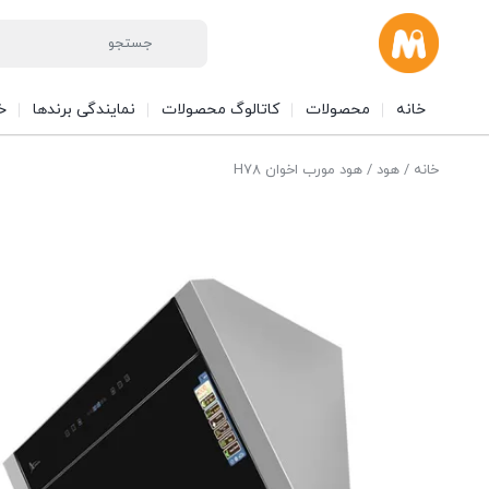
خانه
محصولات
کاتالوگ محصولات
نمایندگی برندها
خ
خانه
/
هود
/ هود مورب اخوان H78