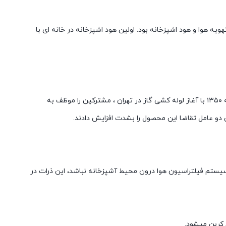
ار گرفت ، در این سال یک مخترع امریکایی هود را اختراع کرد. vent a hood اولین تولید کننده تهویه هوا و هود اشپزخانه بود. اولین هود اشپزخانه در خانه ای با
در سالهای میانی دهه ۱۳۳۰ اولین فروشگاه بنام هواکش ایندولا توسط آقایان ویکتور ابراهیمی و صالح چیتایات در خیابان سعدی افتتاح شد. دهه ۱۳۵۰ با آغاز لوله کشی گاز در تهران ، مشترکین را موظف به
 دو عامل تقاضا این محصول را بشدت افزایش دادند.
یستم فیلتراسیون هوا درون محیط آشپزخانه نباشد، این ذرات در