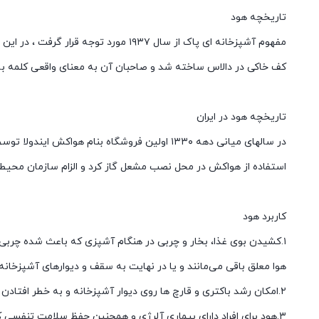
تاریخچه هود
کف خاکی در دالاس ساخته شد و صاحبان آن به معنای واقعی کلمه به د
تاریخچه هود در ایران
استفاده از هواکش در محل نصب مشعل گاز کرد و الزام سازمان محیط 
کاربرد هود
۱.کشیدن بوی غذا، بخار و چربی در هنگام آشپزی که باعث شده چربی
هوا معلق باقی می‌مانند و یا در نهایت به سقف و دیوارهای آشپزخانه
۲.امکان رشد باکتری و قارچ ها روی دیوار آشپزخانه و به خطر افتادن سلامت اعضای خانواده را کاهش میدهد .
۳.هود برای افراد دارای بیماری آلرژی و همچنین حفظ سلامت تنفسی کودکان نوپای شما ضروری است و باعث کاهش خطر مسمومیت با مونوکسید کربن میشود.