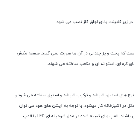
 در زیر کابینت بالای اجاق گاز نصب می شود.
سب است که پخت و پز چندانی در آن ها صورت نمی گیرد. صفحه مکش
ی کره ای، استوانه ای و مکعب ساخته می شوند.
ر طرح های استیل، شیشه و ترکیب شیشه و استیل ساخته می شود و
به فیلتر آلومینیومی جهت شستشو و تعویض می باشد. هود فلت هم یک نمونه از هود های شومینه ای محسوب میشود که به صورت T شکل در آشپزخانه کار میشود. با توجه به آپشن های هود می توان
عملکرد آن را با صفحه لمسی، دکمه مکانیکی و یا حتی از طریق ریموت، کنترل نمود. بعضی از آن ها دارای صفحه نمایش و سنسور دود و گاز نیز می باشند. لامپ های تعبیه شده در مدل شومینه ای LED یا لامپ