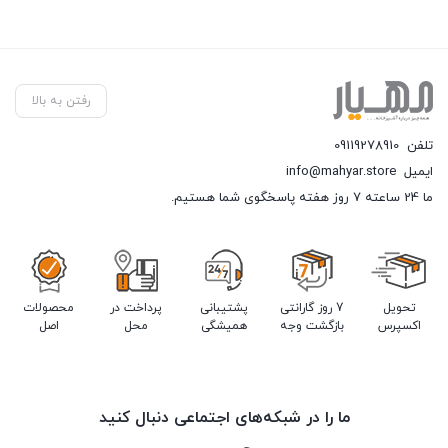
رفتن به بالا
تلفن
09119278910
ایمیل
info@mahyar.store
ما 24 ساعته 7 روز هفته پاسخگوی شما هستیم.
تحویل
7 روز گارانتی
پشتیبانی
پرداخت در
محصولات
اکسپرس
بازگشت وجه
همیشگی
محل
اصل
ما را در شبکه‌های اجتماعی دنبال کنید