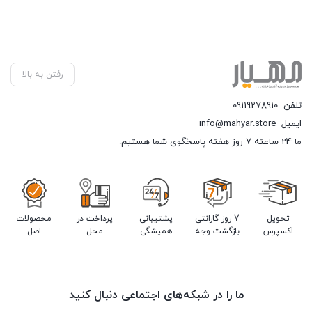
رفتن به بالا
تلفن
09119278910
ایمیل
info@mahyar.store
ما 24 ساعته 7 روز هفته پاسخگوی شما هستیم.
تحویل
7 روز گارانتی
پشتیبانی
پرداخت در
محصولات
اکسپرس
بازگشت وجه
همیشگی
محل
اصل
ما را در شبکه‌های اجتماعی دنبال کنید