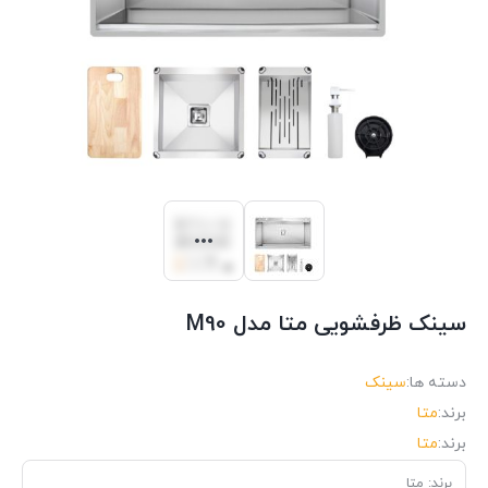
سینک ظرفشویی متا مدل M90
دسته ها:
سینک
برند:
متا
برند:
متا
برند: متا