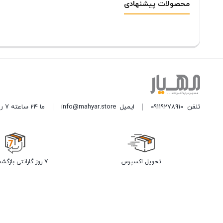
محصولات پیشنهادی
تلفن
09119278910
ایمیل
info@mahyar.store
ما 24 ساعته 7 روز هفته پاسخگوی شما هستیم.
تحویل اکسپرس
7 روز گارانتی بازگشت وجه