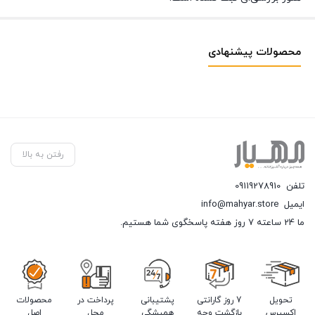
محصولات پیشنهادی
رفتن به بالا
تلفن
09119278910
ایمیل
info@mahyar.store
ما 24 ساعته 7 روز هفته پاسخگوی شما هستیم.
تحویل
7 روز گارانتی
پشتیبانی
پرداخت در
محصولات
اکسپرس
بازگشت وجه
همیشگی
محل
اصل