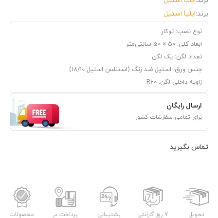
برند:
ایلیا استیل
برند:
ایلیا استیل
نوع نصب: توکار
ابعاد کلی: 50 × 50 سانتی‌متر
تعداد لگن: یک لگن
جنس ورق: استیل ضد زنگ (استنلس استیل 18/10)
زاویه داخلی لگن: R60
ارسال رایگان
برای تمامی سفارشات کشور
تماس بگیرید
تحویل
7 روز گارانتی
پشتیبانی
پرداخت در
محصولات