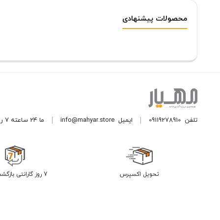
محصولات پیشنهادی
تلفن
09119278910
ایمیل
info@mahyar.store
ما 24 ساعته 7 روز هفته پاسخگوی شما هستیم.
تحویل اکسپرس
7 روز گارانتی بازگشت وجه