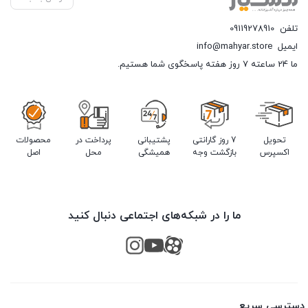
تلفن
09119278910
ایمیل
info@mahyar.store
ما 24 ساعته 7 روز هفته پاسخگوی شما هستیم.
تحویل
7 روز گارانتی
پشتیبانی
پرداخت در
محصولات
اکسپرس
بازگشت وجه
همیشگی
محل
اصل
ما را در شبکه‌های اجتماعی دنبال کنید
دسترسی سریع