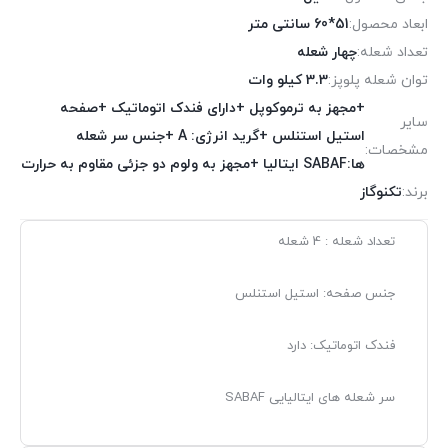
ابعاد محصول:
51*60 سانتی متر
تعداد شعله:
چهار شعله
توان شعله پلوپز:
3.3 کیلو وات
+مجهز به ترموکوپل +دارای فندک اتوماتیک +صفحه
سایر
استیل استنلس +گرید انرژی: A +جنس سر شعله
مشخصات:
ها:SABAF ایتالیا +مجهز به ولوم دو جزئی مقاوم به حرارت
برند:
تکنوگاز
تعداد شعله : 4 شعله
جنس صفحه: استیل استنلس
فندک اتوماتیک: دارد
سر شعله های ایتالیایی SABAF