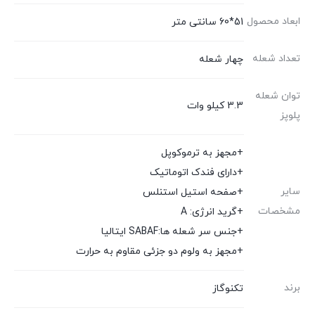
ابعاد محصول
51*60 سانتی متر
تعداد شعله
چهار شعله
توان شعله
3.3 کیلو وات
پلوپز
+مجهز به ترموکوپل
+دارای فندک اتوماتیک
سایر
+صفحه استیل استنلس
مشخصات
+گرید انرژی: A
+جنس سر شعله ها:SABAF ایتالیا
+مجهز به ولوم دو جزئی مقاوم به حرارت
برند
تکنوگاز