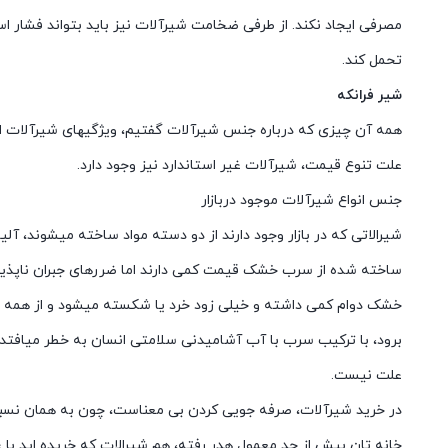
مصرفی ایجاد نکند. از طرفی ضخامت شیرآلات نیز باید بتواند فشار استاتیکی ٢٥ بار را بدون
تحمل کند.
شیر فرانکه
همه آن چیزی که درباره جنس شیرآلات گفتیم، ویژگیهای شیرآلات استان
علت تنوع قیمت، شیرآلات غیر استاندارد نیز وجود دارد.
جنس انواع شیرآلات موجود دربازار
شیرالاتی که در بازار وجود دارند از دو دسته مواد ساخته میشوند، آ
ساخته شده از سرب خشک قیمت کمی دارند اما ضررهای جبران ناپذیری
خشک دوام کمی داشته و خیلی زود خرد یا شکسته میشود و از همه م
برود، با ترکیب سرب با آب آشامیدنی سلامتی انسان به خطر میافتد.
علت نیست.
در خرید شیرآلات، صرفه جویی کردن بی معناست، چون به همان نس
خانه تان بیش از حد معمول هدر رفته، هم شیرالات که خریده اید با عم