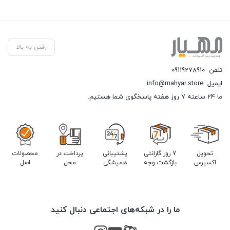
رفتن به بالا
تلفن
09119278910
ایمیل
info@mahyar.store
ما 24 ساعته 7 روز هفته پاسخگوی شما هستیم.
تحویل
7 روز گارانتی
پشتیبانی
پرداخت در
محصولات
اکسپرس
بازگشت وجه
همیشگی
محل
اصل
ما را در شبکه‌های اجتماعی دنبال کنید