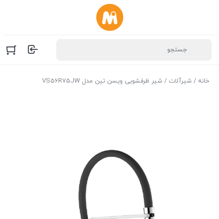
خانه
/
شیرآلات
/ شیر ظرفشویی ویسن تین مدل VS56R75JW