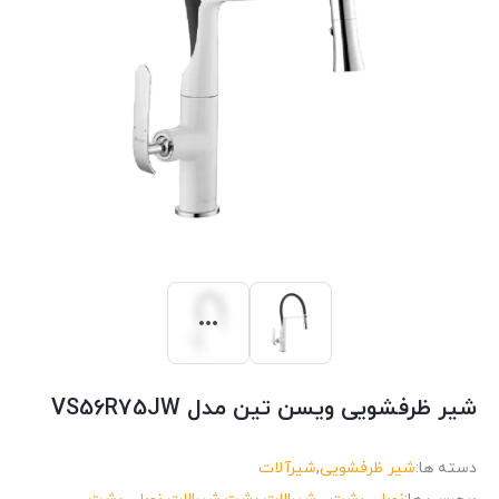
شیر ظرفشویی ویسن تین مدل VS56R75JW
دسته ها:
شیر ظرفشویی
,
شیرآلات