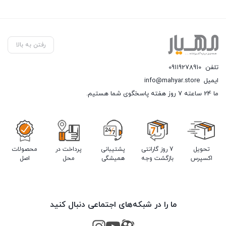
رفتن به بالا
تلفن
09119278910
ایمیل
info@mahyar.store
ما 24 ساعته 7 روز هفته پاسخگوی شما هستیم.
تحویل
7 روز گارانتی
پشتیبانی
پرداخت در
محصولات
اکسپرس
بازگشت وجه
همیشگی
محل
اصل
ما را در شبکه‌های اجتماعی دنبال کنید