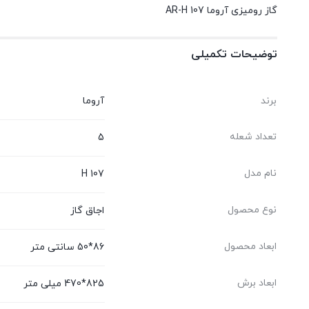
گاز رومیزی آروما AR-H 107
توضیحات تکمیلی
برند
آروما
تعداد شعله
5
نام مدل
H 107
نوع محصول
اجاق گاز
ابعاد محصول
86*50 سانتی متر
ابعاد برش
825*470 میلی متر