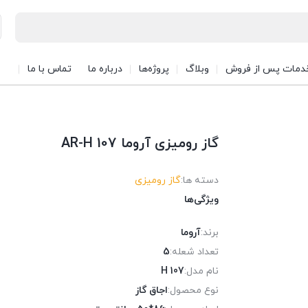
دمات پس از فروش
وبلاگ
پروژه‌ها
درباره ما
تماس با ما
گاز رومیزی آروما AR-H 107
دسته ها:
گاز رومیزی
ویژگی‌ها
برند:
آروما
تعداد شعله:
5
نام مدل:
H 107
نوع محصول:
اجاق گاز