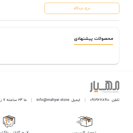
درج دیدگاه
محصولات پیشنهادی
تلفن
09119278910
ایمیل
info@mahyar.store
ما 24 ساعته 7 روز هفته پاسخگوی شما هستیم.
تحویل اکسپرس
7 روز گارانتی بازگشت وجه