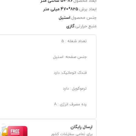
ابعاد محصول:
86*50 سانتی متر
ابعاد برش:
825*470 میلی متر
جنس محصول:
استیل
منبع حرارتی:
گازی
تعداد شعله : 5
جنس صفحه: استیل
فندک اتوماتیک: دارد
ترموکوپل : دارد
رده مصرف انرژی : A
ارسال رایگان
برای تمامی سفارشات کشور