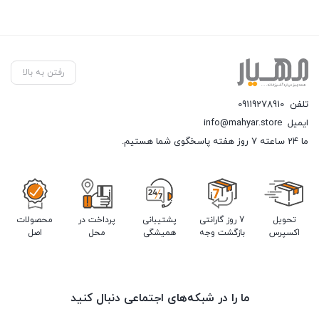
رفتن به بالا
تلفن
09119278910
ایمیل
info@mahyar.store
ما 24 ساعته 7 روز هفته پاسخگوی شما هستیم.
تحویل
7 روز گارانتی
پشتیبانی
پرداخت در
محصولات
اکسپرس
بازگشت وجه
همیشگی
محل
اصل
ما را در شبکه‌های اجتماعی دنبال کنید