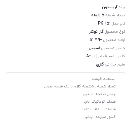
برند:
آریستون
تعداد شعله:
5 شعله
نام مدل:
PK 951
نوع محصول:
گاز توکار
ابعاد محصول:
90 * 51
جنس محصول:
استیل
کلاس مصرف انرژی:
+A
منبع حرارتی:
گازی
استعلام قیمت
تعداد شعله : 5شعله گازی با یک شعله سوبل
جنس صفحه: استیل
فندک اتوماتیک: دارد
قطعات: ساباف ایتالیا
کشور سازنده: ایتالیا