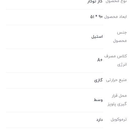
نوع محصول
گاز توکار
ابعاد محصول
90 * 51
جنس
استیل
محصول
کلاس مصرف
+A
انرژی
منبع حرارتی
گازی
محل قرار
وسط
گیری پلوپز
ترموکوبل
دارد