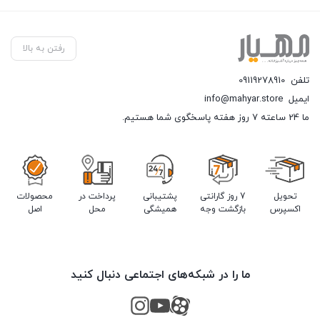
رفتن به بالا
تلفن
09119278910
ایمیل
info@mahyar.store
ما 24 ساعته 7 روز هفته پاسخگوی شما هستیم.
تحویل
7 روز گارانتی
پشتیبانی
پرداخت در
محصولات
اکسپرس
بازگشت وجه
همیشگی
محل
اصل
ما را در شبکه‌های اجتماعی دنبال کنید