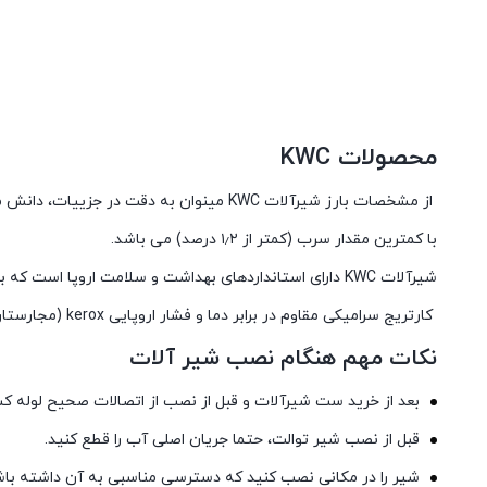
محصولات KWC
از مشخصات بارز شیرآلات KWC مینوان به دقت در جزییات، دانش مهندسی، طراحی به روز و دوام بالا اشاره کرد.
با کمترین مقدار سرب (کمتر از ۱٫۲ درصد) می باشد.
شیرآلات KWC دارای استانداردهای بهداشت و سلامت اروپا است که باعث گردیده تا آب خروجی، دچار هیچ گونه تغییری در بو و مزه نگردد.
کارتریج سرامیکی مقاوم در برابر دما و فشار اروپایی kerox (مجارستان) و citec (اسپانیا)
نکات مهم هنگام نصب شیر آلات
بعد از خرید ست شیرآلات و قبل از نصب از اتصالات صحیح لوله ک
قبل از نصب شیر توالت، حتما جریان اصلی آب را قطع کنید.
شیر را در مکانی نصب کنید که دسترسی مناسبی به آن داشته باش