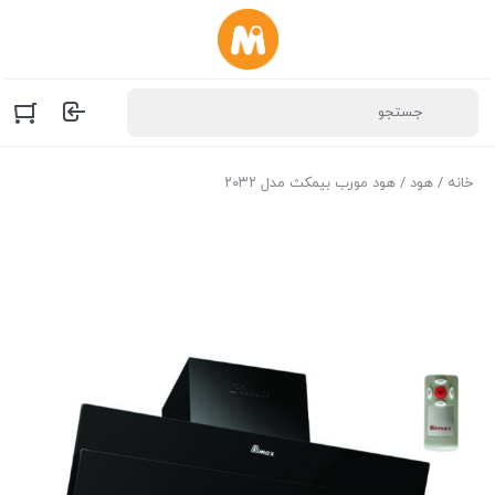
خانه
/
هود
/ هود مورب بیمکث مدل ۲۰۳۲