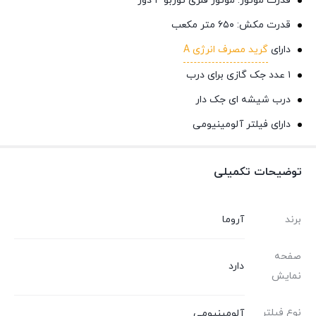
قدرت موتور: موتور فلزی توربو ۴ دور
قدرت مکش: ۶۵۰ متر مکعب
دارای
گرید مصرف انرژی A
۱ عدد جک گازی برای درب
درب شیشه ای جک دار
دارای فیلتر آلومینیومی
توضیحات تکمیلی
برند
آروما
صفحه
دارد
نمایش
نوع فیلتر
آلومینیومی