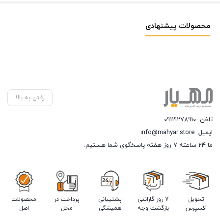
محصولات پیشنهادی
رفتن به بالا
تلفن
09119278910
ایمیل
info@mahyar.store
ما 24 ساعته 7 روز هفته پاسخگوی شما هستیم.
تحویل
7 روز گارانتی
پشتیبانی
پرداخت در
محصولات
اکسپرس
بازگشت وجه
همیشگی
محل
اصل