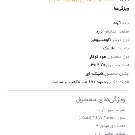
برچسب ها:
آروما
,
هود مخفی آروما
,
هود مخفی
ویژگی‌ها
برند:
آروما
صفحه نمایش:
دارد
نوع فیلتر:
آلومینیومی
نام مدل:
فالمک
نوع محصول:
هود توکار
ابعاد محصول:
70 * 30
جنس محصول:
شیشه ای
قدرت مکش:
حدود 650 متر مکعب بر ساعت
ویژگی‌های محصول
نام محصول: آروما
مدل: FJ 70 Falmec (فالمک)
تعداد دور موتور: 4
صفحه نمایش: دارد