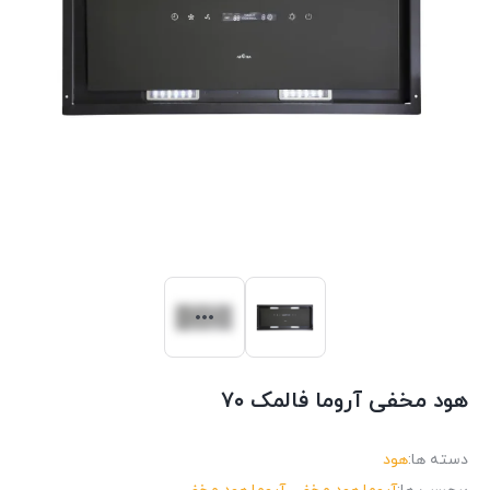
هود مخفی آروما فالمک ۷۰
دسته ها:
هود