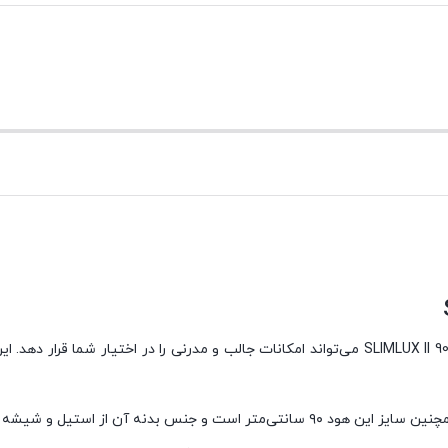
اگر قصد خرید یک هود با کیفیت را دارید، هود توکار کوپرزبرگ مدل SLIMLUX II 90 می‌تواند امکانات ج