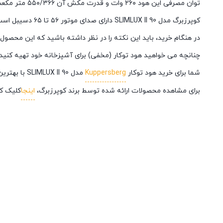
توان مصرفی این هود ۲۶۰ وات و قدرت مکش آن ۵۵۰/۳۶۶ متر مکعب در ساعت است. دور موتور سه‌تایی این امکان را به شما می‌دهد تا به راحتی در یک خانواده پرجمعیت یا با مهمانان مکرر استفاده کنید.
کوپرزبرگ مدل SLIMLUX II 90 دارای صدای موتور ۵۶ تا ۶۵ دسیبل است که باعث می‌شود در اوج کارکردن، شما از سکوت و آرامش خود لذت ببرید.
در هنگام خرید، باید این نکته را در نظر داشته باشید که این محصول 
چنانچه می خواهید هود توکار (مخفی) برای آشپزخانه خود تهیه کنید 
شما برای خرید هود توکار
Kuppersberg
مدل SLIMLUX II 90 با بهترین کیفیت و بهترین قیمت می‌توانید از فروشگاه اینترنتی
برای مشاهده محصولات ارائه شده توسط برند کوپرزبرگ،
اینجا
کلیک کن