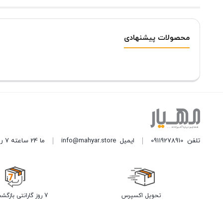
محصولات پیشنهادی
تلفن
09119278910
ایمیل
info@mahyar.store
ما 24 ساعته 7 روز هفته پاسخگوی شما هستیم.
تحویل اکسپرس
7 روز گارانتی بازگشت وجه