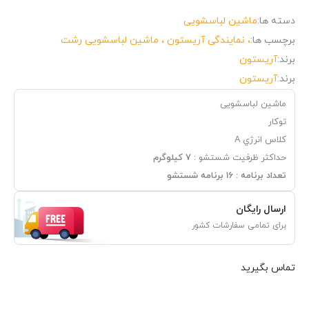
دسته ها:
ماشین لباسشویی
برچسب ها:
، نمایندگی آریستون ، ماشین لباسشویی رشت
برند:
آریستون
برند:
آریستون
ماشین لباسشویی
توکار
كلاس انرژي A
حداكثر ظرفيت شستشو :
7 كيلوگرم
تعداد برنامه : 16 برنامه شستشو
ارسال رایگان
برای تمامی سفارشات کشور
تماس بگیرید