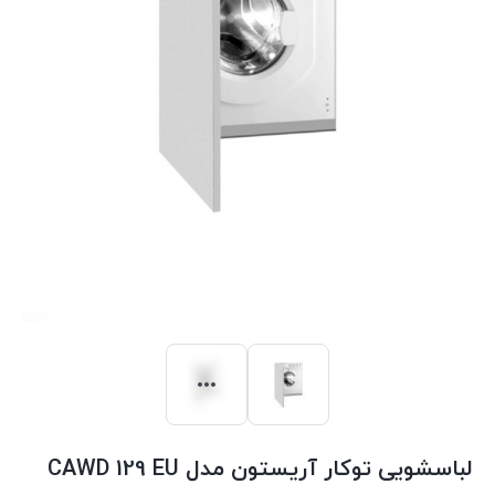
لباسشویی توکار آریستون مدل CAWD 129 EU