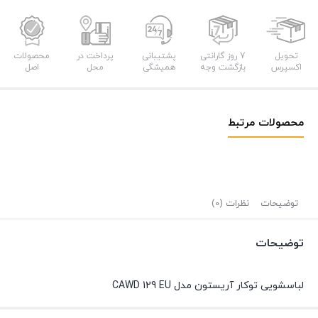
تحویل
7 روز گارانتی
پشتیبانی
پرداخت در
محصولات
اکسپرس
بازگشت وجه
همیشگی
محل
اصل
محصولات مرتبط
توضیحات
نظرات (0)
توضیحات
لباسشویی توکار آریستون مدل CAWD 129 EU