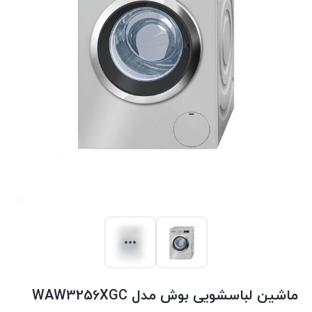
ماشین لباسشویی بوش مدل WAW3256XGC