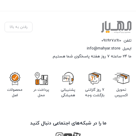
رفتن به بالا
تلفن
09119278910
ایمیل
info@mahyar.store
ما 24 ساعته 7 روز هفته پاسخگوی شما هستیم.
تحویل
7 روز گارانتی
پشتیبانی
پرداخت در
محصولات
اکسپرس
بازگشت وجه
همیشگی
محل
اصل
ما را در شبکه‌های اجتماعی دنبال کنید