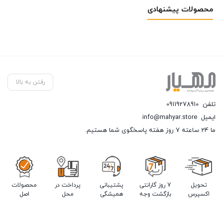
محصولات پیشنهادی
رفتن به بالا
تلفن
09119278910
ایمیل
info@mahyar.store
ما 24 ساعته 7 روز هفته پاسخگوی شما هستیم.
تحویل
7 روز گارانتی
پشتیبانی
پرداخت در
محصولات
اکسپرس
بازگشت وجه
همیشگی
محل
اصل