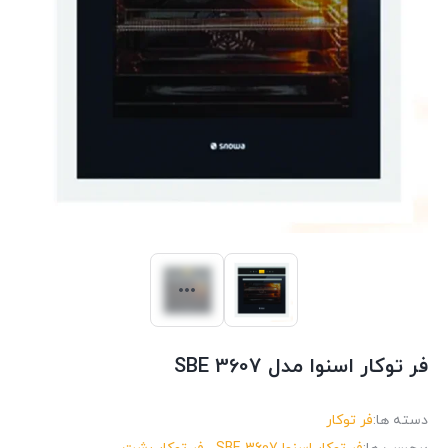
فر توکار اسنوا مدل SBE 3607
دسته ها:
فر توکار