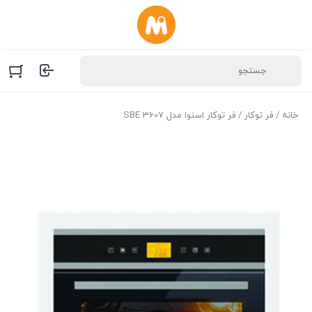
خانه
/
فر توکار
/ فر توکار اسنوا مدل SBE 3607