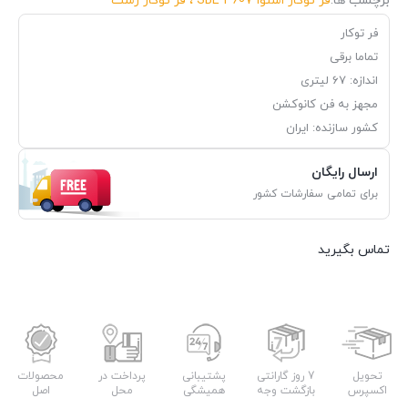
برچسب ها:
فر توکار اسنوا SBE 3607 ، فر توکار رشت
فر توکار
تماما برقی
اندازه: 67 لیتری
مجهز به فن کانوکشن
کشور سازنده: ایران
ارسال رایگان
برای تمامی سفارشات کشور
تماس بگیرید
تحویل
7 روز گارانتی
پشتیبانی
پرداخت در
محصولات
اکسپرس
بازگشت وجه
همیشگی
محل
اصل