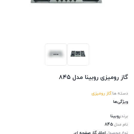
گاز رومیزی روبینا مدل ۸۴۵
دسته ها:
گاز رومیزی
ویژگی‌ها
برند:
روبینا
نام مدل:
845
نوع محصول:
اجاق گاز صفحه ای