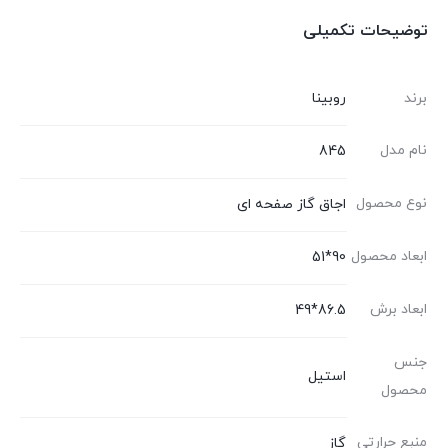
توضیحات تکمیلی
برند
روبینا
نام مدل
845
نوع محصول
اجاق گاز صفحه ای
ابعاد محصول
90*51
ابعاد برش
86.5*49
جنس
استیل
محصول
منبع حرارتی
گاز